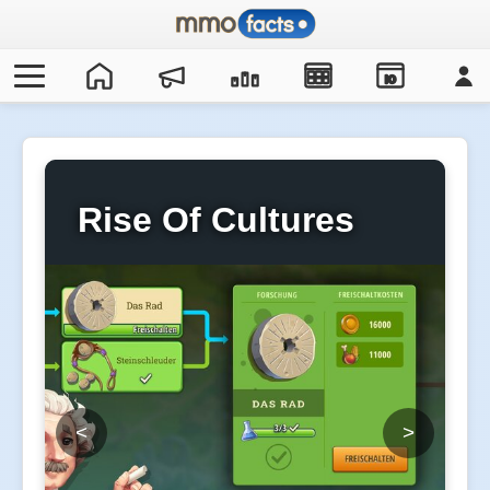
IO
Rise Of Cultures
<
>