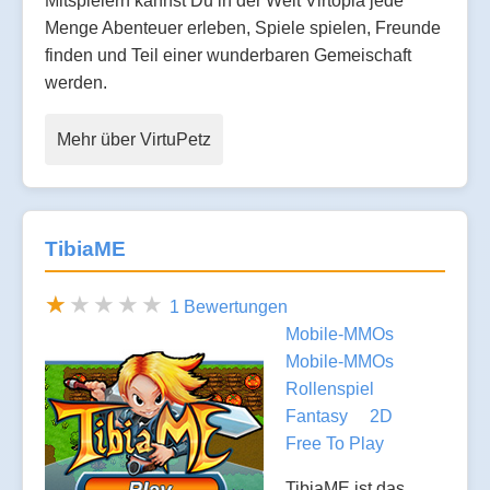
Mitspielern kannst Du in der Welt Virtopia jede
Menge Abenteuer erleben, Spiele spielen, Freunde
finden und Teil einer wunderbaren Gemeischaft
werden.
Mehr über VirtuPetz
TibiaME
1 Bewertungen
Mobile-MMOs
Mobile-MMOs
Rollenspiel
Fantasy
2D
Free To Play
TibiaME ist das