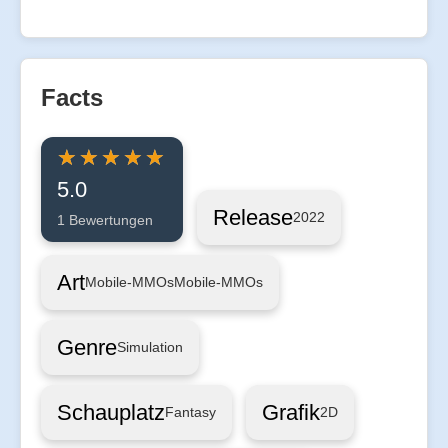
Facts
5.0
Release
2022
1 Bewertungen
Art
Mobile-MMOs
Mobile-MMOs
Genre
Simulation
Schauplatz
Grafik
Fantasy
2D