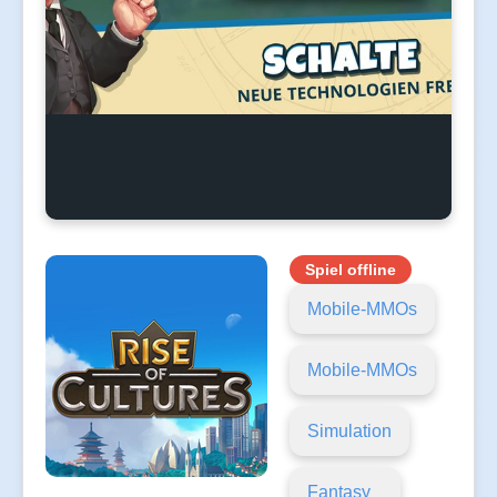
Spiel offline
Mobile-MMOs
Mobile-MMOs
Simulation
Fantasy