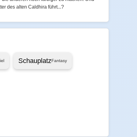
r des alten Caldhira führt...?
Schauplatz
iel
Fantasy