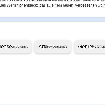
neues Weltentor entdeckt, das zu einem neuen, vergessenen Splitte
lease
Art
Genre
unbekannt
Browsergames
Rollensp