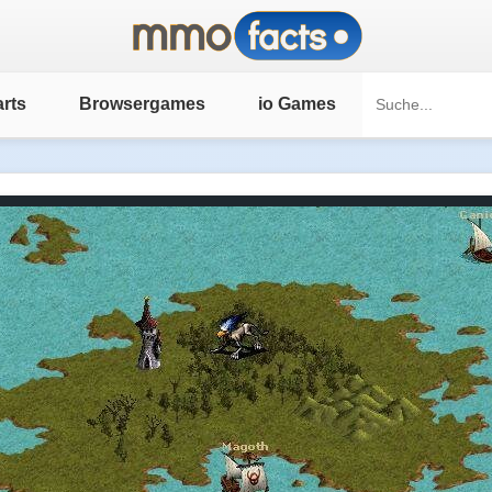
rts
Browsergames
io Games