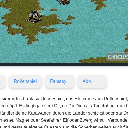
s
Rollenspiel
Fantasy
Abo
asierendes Fantasy-Onlinespiel, das Elemente aus Rollenspiel
erknüpft. Es liegt ganz bei Dir, ob Du Dich als Tagelöhner durc
 Händler deine Karawanen durch die Länder schickst oder gar 
riester, Magier oder Seefahrer, Elf oder Zwerg wirst... Verbünd
und gestalte eigene Questen, um die Scherbenwelten auch für