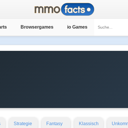
rts
Browsergames
io Games
s
Strategie
Fantasy
Klassisch
Unkomm