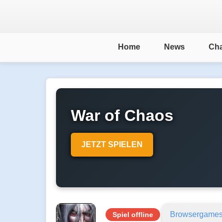
Home
News
Cha
War of Chaos
JETZT SPIELEN
Browsergame
Spiel offline