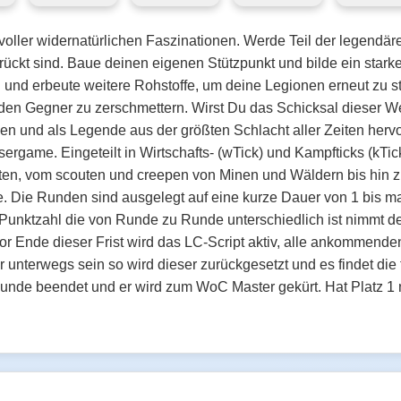
lt voller widernatürlichen Faszinationen. Werde Teil der legendä
erückt sind. Baue deinen eigenen Stützpunkt und bilde ein stark
l und erbeute weitere Rohstoffe, um deine Legionen erneut zu
jeden Gegner zu zerschmettern. Wirst Du das Schicksal dieser W
en und als Legende aus der größten Schlacht aller Zeiten he
sergame. Eingeteilt in Wirtschafts- (wTick) und Kampfticks (kTic
ten, vom scouten und creepen von Minen und Wäldern bis hin zu 
ge. Die Runden sind ausgelegt auf eine kurze Dauer von 1 bis
 Punktzahl die von Runde zu Runde unterschiedlich ist nimmt 
or Ende dieser Frist wird das LC-Script aktiv, alle ankommende
nterwegs sein so wird dieser zurückgesetzt und es findet die fin
unde beendet und er wird zum WoC Master gekürt. Hat Platz 1 