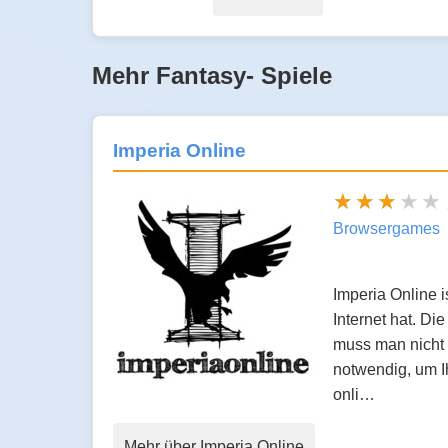
Mehr Fantasy- Spiele
Imperia Online
Browsergames
Imperia Online 
Internet hat. D
muss man nicht n
notwendig, um Ih
onli…
Mehr über Imperia Online