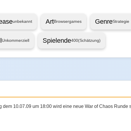
ease
Art
Genre
unbekannt
Browsergames
Strategie
l
Spielende
Unkommerziell
400
(Schätzung)
ag dem 10.07.09 um 18:00 wird eine neue War of Chaos Runde s