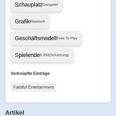
Schauplatz
Gangster
Grafik
Klassisch
Geschäftsmodell
Free To Play
Spielende
8.383
(Schätzung)
Verknüpfte Einträge
Farbflut Entertainment
Artikel